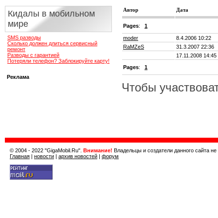
Автор
Дата
Кидалы в мобильном
мире
Pages
:
1
SMS разводы
moder
8.4.2006 10:22
Сколько должен длиться сервисный
RaMZeS
31.3.2007 22:36
ремонт
Разводы с гарантией
17.11.2008 14:45
Потеряли телефон? Заблокируйте карту!
Pages
:
1
Реклама
Чтобы участвоват
© 2004 - 2022 "GigaMobil.Ru".
Внимание!
Владельцы и создатели данного сайта не
Главная
|
новости
|
архив новостей
|
форум