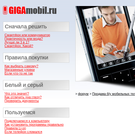
Сначала решить
Смартфон или коммуникатор
Практичность или мода?
Лучше ли 3 в 1?
Смартфон. Какой?
Правила покупки
Как выбрать самому?
Магазинные уловки
Если что-то не так
Белый и серый
Что это значит?
>
форум
>
Продажа б/у мобильных те
Как отличить «на глаз»?
Проверить документы
Пользуемся
Подключаемся к компьютеру
Как установить программы правильно
Правила Li-on
Если телефон сломался