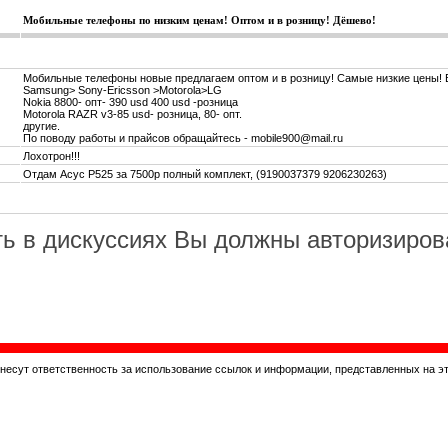
Мобильные телефоны по низким ценам! Оптом и в розницу! Дёшево!
Мобильные телефоны новые предлагаем оптом и в розницу! Cамые низкие цены! 
Samsung> Sony-Ericsson >Motorola>LG
Nokia 8800- опт- 390 usd 400 usd -розница
Motorola RAZR v3-85 usd- розница, 80- опт.
другие.
По поводу работы и прайсов обращайтесь - mobile900@mail.ru
Лохотрон!!!
Отдам Асус P525 за 7500р полный комплект, (9190037379 9206230263)
ь в дискуссиях Вы должны авторизиров
 несут ответственность за использование ссылок и информации, представленных на э