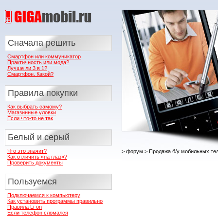
Сначала решить
Смартфон или коммуникатор
Практичность или мода?
Лучше ли 3 в 1?
Смартфон. Какой?
Правила покупки
Как выбрать самому?
Магазинные уловки
Если что-то не так
Белый и серый
Что это значит?
>
форум
>
Продажа б/у мобильных те
Как отличить «на глаз»?
Проверить документы
Пользуемся
Подключаемся к компьютеру
Как установить программы правильно
Правила Li-on
Если телефон сломался