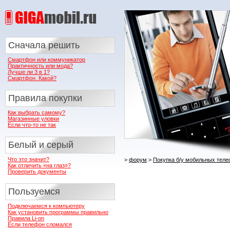
Сначала решить
Смартфон или коммуникатор
Практичность или мода?
Лучше ли 3 в 1?
Смартфон. Какой?
Правила покупки
Как выбрать самому?
Магазинные уловки
Если что-то не так
Белый и серый
Что это значит?
>
форум
>
Покупка б/у мобильных тел
Как отличить «на глаз»?
Проверить документы
Пользуемся
Подключаемся к компьютеру
Как установить программы правильно
Правила Li-on
Если телефон сломался