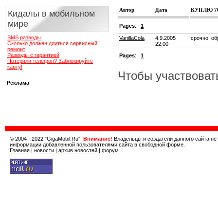
Автор
Дата
КУПЛЮ 7
Кидалы в мобильном
мире
Pages
:
1
SMS разводы
VanillaCola
4.9.2005
срочно! о
Сколько должен длиться сервисный
22:00
ремонт
Разводы с гарантией
Pages
:
1
Потеряли телефон? Заблокируйте
карту!
Чтобы участвоват
Реклама
© 2004 - 2022 "GigaMobil.Ru".
Внимание!
Владельцы и создатели данного сайта не
информации добавленной пользователями сайта в свободной форме.
Главная
|
новости
|
архив новостей
|
форум